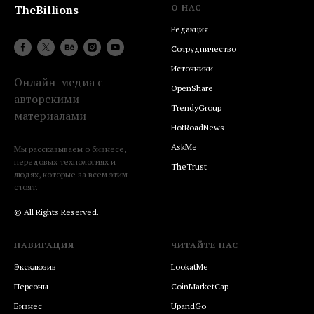
TheBillions
О НАС
Редакция
Сотрудничество
Источники
Онлайн-медиа c
OpenShare
авторскими
TrendyGroup
материалами
HotRoadNews
AskMe
Мы рассказываем о бизнесе,
передовых технологиях и
TheTrust
людях, которые за всем этим
стоят.
© All Rights Reserved.
НАВИГАЦИЯ
ЧИТАЙТЕ НАС
Эксклюзив
LookatMe
Персоны
CoinMarketCap
Бизнес
UpandGo