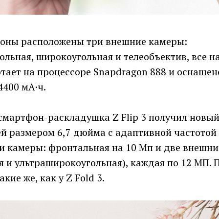
роны расположены три внешние камеры:
льная, широкоугольная и телеобъектив, все на
тает на процессоре Snapdragon 888 и оснащен
4400 мА·ч.
смартфон-раскладушка Z Flip 3 получил новый 
 размером 6,7 дюйма с адаптивной частотой 
ри камеры: фронтальная на 10 Мп и две внешни
 и ультраширокоугольная), каждая по 12 МП. 
кие же, как у Z Fold 3.