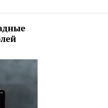
ладные
блей