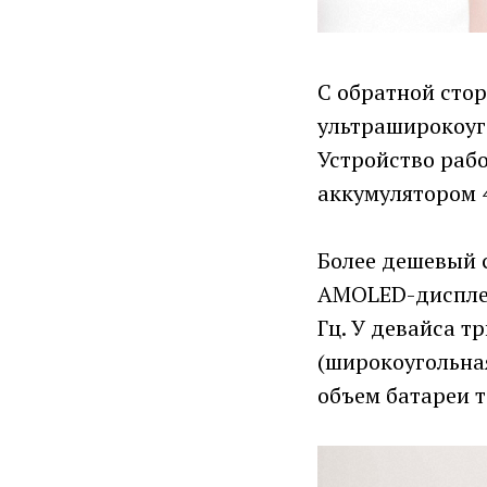
С обратной сто
ультраширокоуго
Устройство рабо
аккумулятором 
Более дешевый 
AMOLED-дисплей
Гц. У девайса т
(широкоугольная
объем батареи та