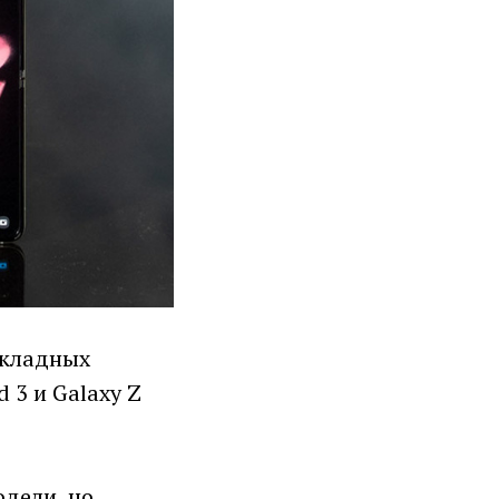
складных
 3 и Galaxy Z
одели, но