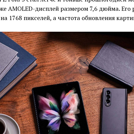
 же AMOLED-дисплей размером 7,6 дюйма. Его
 на 1768 пикселей, а частота обновления карти