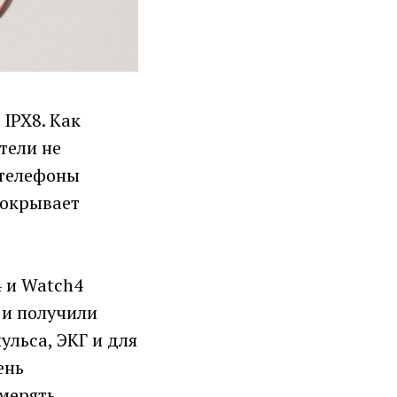
IPX8. Как
тели не
 телефоны
покрывает
4 и Watch4
 и получили
ульса, ЭКГ и для
ень
мерять