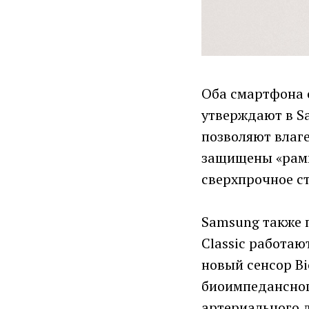
Оба смартфона с
утверждают в S
позволяют влаге
защищены «рамк
сверхпрочное сте
Samsung также 
Classic работаю
новый сенсор Bi
биоимпедансног
артериального 