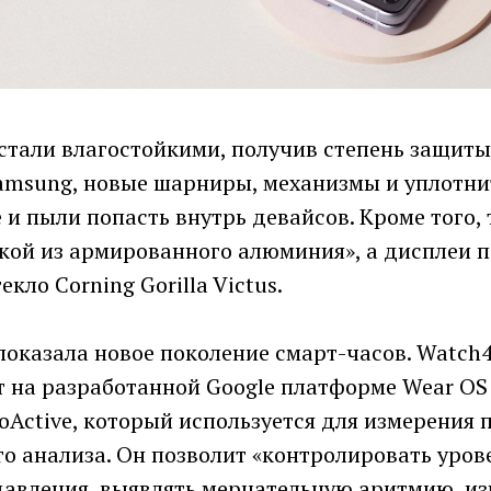
тали влагостойкими, получив степень защиты 
amsung, новые шарниры, механизмы и уплотни
 и пыли попасть внутрь девайсов. Кроме того,
ой из армированного алюминия», а дисплеи 
кло Corning Gorilla Victus.
показала новое поколение смарт-часов. Watch
т на разработанной Google платформе Wear OS
oActive, который используется для измерения п
о анализа. Он позволит «контролировать уров
давления, выявлять мерцательную аритмию, из