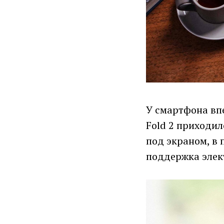
У смартфона вп
Fold 2 приходил
под экраном, в 
поддержка элект