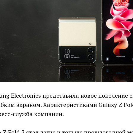
ng Electronics представила новое поколение 
бким экраном. Характеристиками Galaxy Z Fold
пресс-служба компании.
Z Fold 3 стал легче и тоньше прошлогодней м