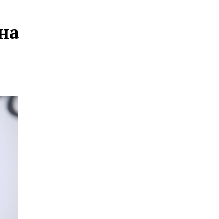
лларов
на