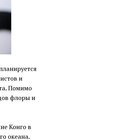
 планируется
истов и
та. Помимо
дов флоры и
не Конго в
го океана.