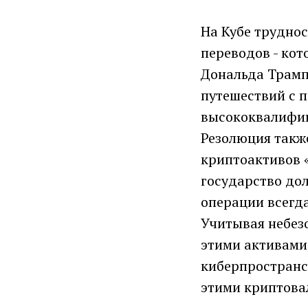
На Кубе трудно
переводов - ко
Дональда Трампа
путешествий с п
высококвалифиц
Резолюция также
криптоактивов 
государство до
операции всегда
Учитывая небез
этими активами
киберпространс
этими криптова