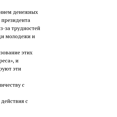
ением денежных
о президента
из-за трудностей
ди молодежи и
зование этих
еса», и
руют эти
ничеству с
 действия с