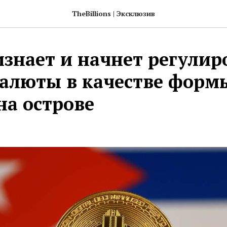
TheBillions | Эксклюзив
изнает и начнет регулир
алюты в качестве форм
на острове