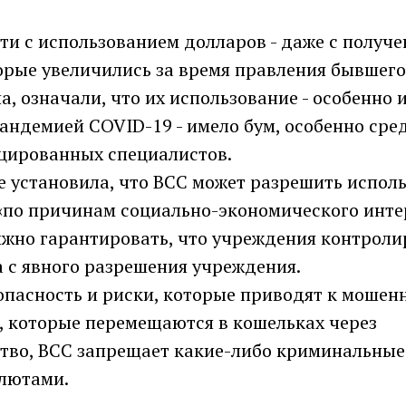
сти с использованием долларов - даже с получ
торые увеличились за время правления бывшег
, означали, что их использование - особенно 
андемией COVID-19 - имело бум, особенно сре
ированных специалистов.
 установила, что BCC может разрешить исполь
«по причинам социально-экономического интер
лжно гарантировать, что учреждения контроли
 с явного разрешения учреждения.
опасность и риски, которые приводят к мошен
, которые перемещаются в кошельках через
тво, BCC запрещает какие-либо криминальные
лютами.