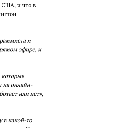
 США, и что в
ингтон
граммиста и
прямом эфире, и
, которые
 на онлайн-
ботает или нет»,
у в какой-то