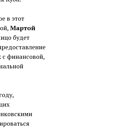
е в этот
вой,
Мартой
лицо будет
«предоставление
х с финансовой,
ональной
году,
щих
анковскими
лироваться