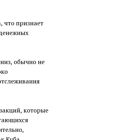
, что признает
 денежных
низ, обычно не
око
отслеживания
закций, которые
ытающихся
ительно,
к Куба.