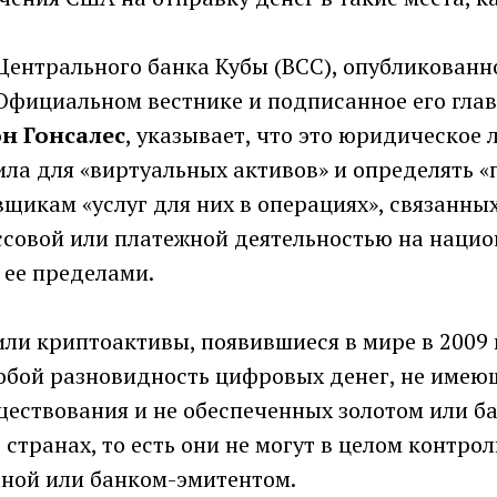
ентрального банка Кубы (BCC), опубликованно
в Официальном вестнике и подписанное его гла
н Гонсалес
, указывает, что это юридическое 
ила для «виртуальных активов» и определять 
щикам «услуг для них в операциях», связанны
ссовой или платежной деятельностью на наци
 ее пределами.
ли криптоактивы, появившиеся в мире в 2009 
обой разновидность цифровых денег, не имею
ществования и не обеспеченных золотом или б
странах, то есть они не могут в целом контро
аной или банком-эмитентом.