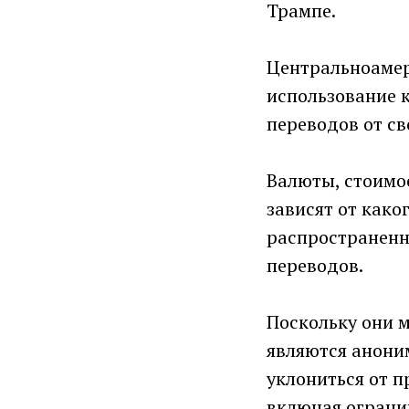
Трампе.
Центральноамер
использование 
переводов от с
Валюты, стоимос
зависят от како
распространенн
переводов.
Поскольку они 
являются анони
уклониться от 
включая огранич