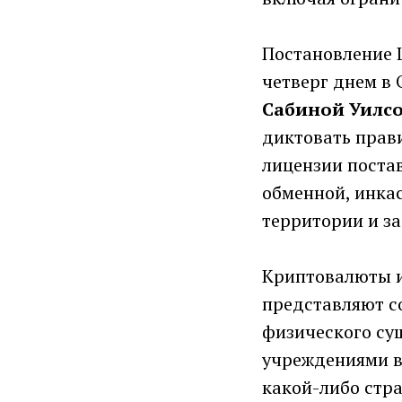
Постановление Ц
четверг днем ​​
Сабиной Уилсо
диктовать прав
лицензии постав
обменной, инка
территории и за
Криптовалюты и
представляют с
физического су
учреждениями в 
какой-либо стр