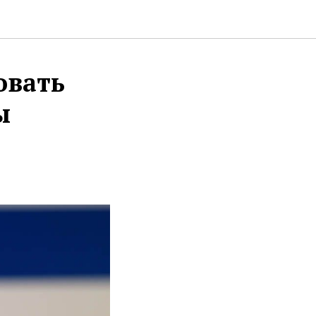
овать
ы