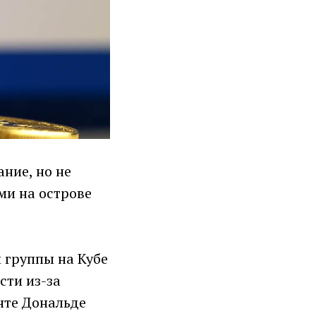
ание, но не
и на острове
 группы на Кубе
сти из-за
нте Дональде