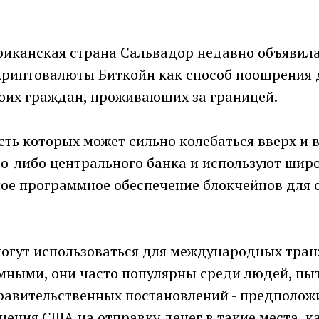
иканская страна Сальвадор недавно объявила
криптовалюты Биткойн как способ поощрения
воих граждан, проживающих за границей.
ть которых может сильно колебаться вверх и в
го-либо центрального банка и используют шир
ое программное обеспечение блокчейнов для 
могут использоваться для международных тран
мными, они часто популярны среди людей, п
правительственных постановлений - предполож
ения США на отправку денег в такие места, ка