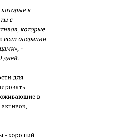
 которые в
ты с
тивов, которые
е если операции
ами», -
0 дней.
ости для
лировать
проживающие в
 активов,
ы - хороший