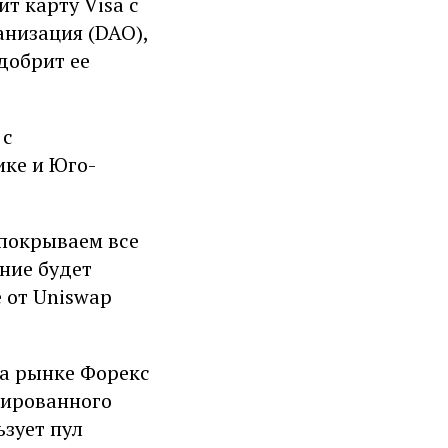
ит карту Visa с
анизация (DAO),
добрит ее
 с
ке и Юго-
 покрываем все
ние будет
 от Uniswap
на рынке Форекс
зированного
зует пул