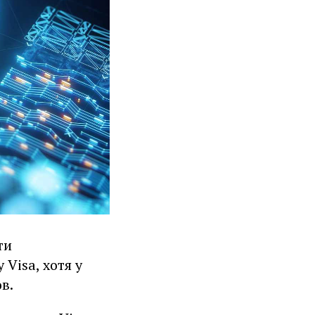
ти
Visa, хотя у
в.