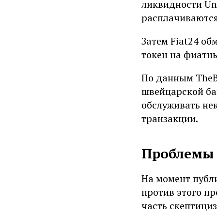
ликвидности Uni
расплачиваются
Затем Fiat24 об
токен на фиатн
По данным TheBi
швейцарской бан
обслуживать не
транзакции.
Проблемы 
На момент публ
против этого пр
часть скептици