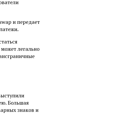
ователи
iswap и передает
латежи.
статься
4 может легально
рансграничные
выступили
ею. Большая
варных знаков и