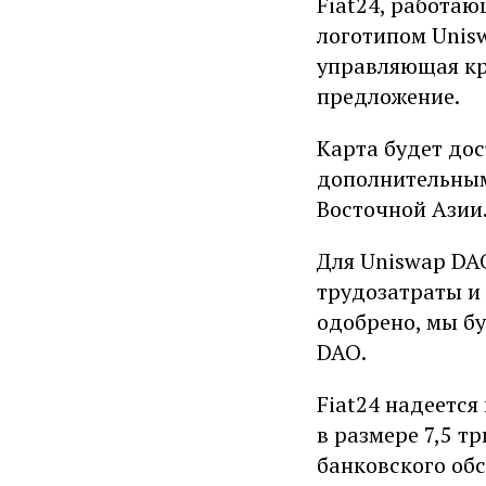
Fiat24, работаю
логотипом Unis
управляющая кр
предложение.
Карта будет дос
дополнительным
Восточной Азии
Для Uniswap DAO
трудозатраты и
одобрено, мы б
DAO.
Fiat24 надеетс
в размере 7,5 
банковского об