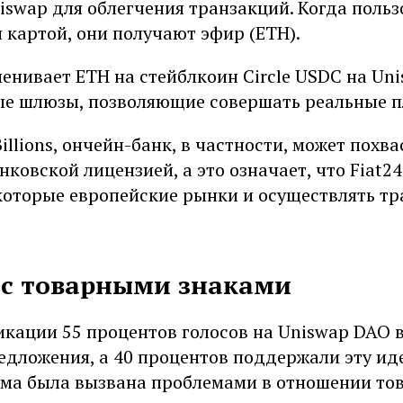
swap для облегчения транзакций. Когда польз
 картой, они получают эфир (ETH).
менивает ETH на стейблкоин Circle USDC на Un
ые шлюзы, позволяющие совершать реальные п
llions, ончейн-банк, в частности, может похва
ковской лицензией, а это означает, что Fiat2
которые европейские рынки и осуществлять т
с товарными знаками
икации 55 процентов голосов на Uniswap DAO 
едложения, а 40 процентов поддержали эту ид
зма была вызвана проблемами в отношении то