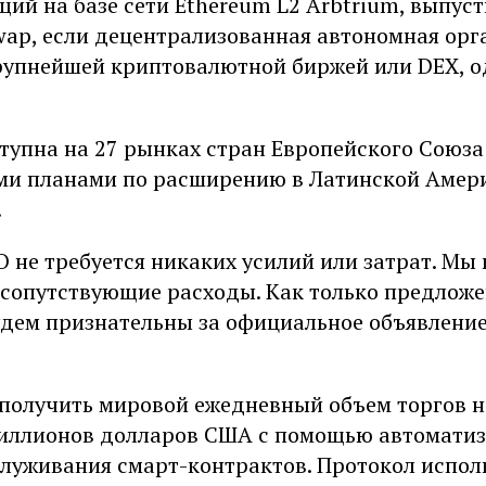
щий на базе сети Ethereum L2 Arbtrium, выпуст
wap, если децентрализованная автономная орг
упнейшей криптовалютной биржей или DEX, о
тупна на 27 рынках стран Европейского Союза
и планами по расширению в Латинской Амери
.
 не требуется никаких усилий или затрат. Мы
 сопутствующие расходы. Как только предложе
удем признательны за официальное объявление
я получить мировой ежедневный объем торгов 
триллионов долларов США с помощью автомати
служивания смарт-контрактов. Протокол исполь