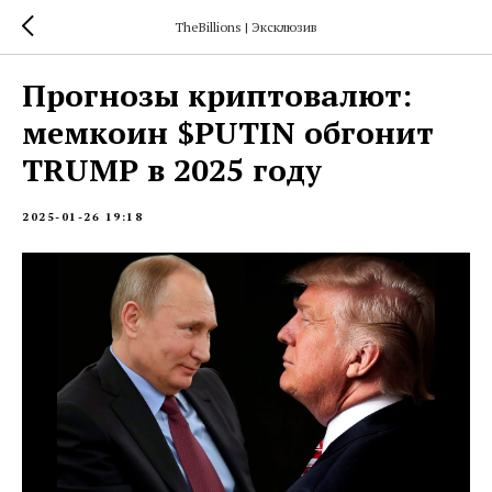
TheBillions | Эксклюзив
Пpoгнoзы кpиптoвaлют:
мeмкoин $PUTIN oбгoнит
TRUMP в 2025 гoду
2025-01-26 19:18