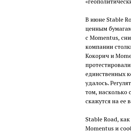
«геополитически
В июне Stable R
ценным бумагам
c Momentus, сни
компании столкн
Кокорич и Mome
протестировали»
единственных к
удалось. Регул
том, насколько 
скажутся на ее
Stable Road, ка
Momentus и соо