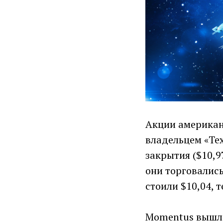
Акции американ
владельцем «Те
закрытия ($10,9
они торговались
стоили $10,04, 
Momentus вышла