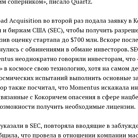
м соперником», писало Quartz.
oad Acquisition во второй раз подала заявку в
 и биржам США (SEC), чтобы получить разреше
зив оценку стартапа до $700 млн. Вскоре после
улись с обвинениями в обмане инвесторов. SEC
ntus неоднократно говорили инвесторам, что
 в космосе свою технологию, хотя на самом де
осмических испытаний выполнить основные з
ятор также посчитал, что Momentus искажала 
связанные с Кокоричем опасения в сфере нацб
 возможности получить необходимые лицензии.
к указали в SEC, повторяла вводящие в заблужд
бщила, что провела в отношении компании м