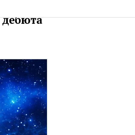
кс-главы
е дебюта