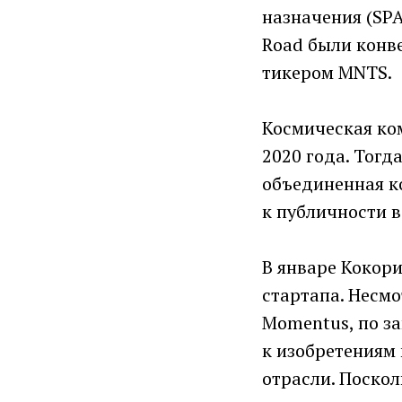
назначения (SPA
Road были конв
тикером MNTS.
Космическая ко
2020 года. Тогд
объединенная к
к публичности 
В январе Кокор
стартапа. Несмо
Momentus, по з
к изобретениям
отрасли. Поскол