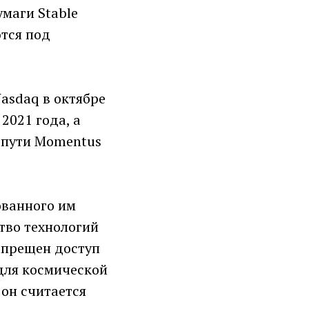
умаги Stable
тся под
asdaq в октябре
2021 года, а
а пути Momentus
ованного им
тво технологий
апрещен доступ
для космической
 он считается