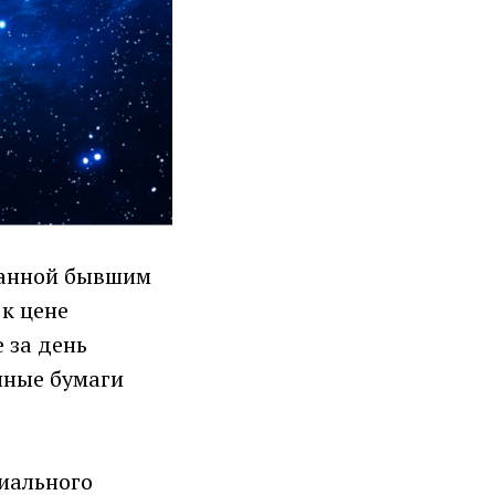
ванной бывшим
к цене
 за день
енные бумаги
иального