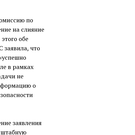
 Комиссию по
ние на слияние
 этого обе
 заявила, что
 «успешно
ле в рамках
адачи не
информацию о
езопасности
ение заявления
асштабную