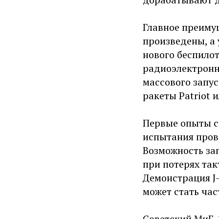
Главное преимущ
произведены, а
нового беспило
радиоэлектронн
массового запус
ракеты Patriot 
Первые опыты с 
испытания прово
Возможность за
при потерях та
Демонстрация J-
может стать ча
Советский МиГ-1