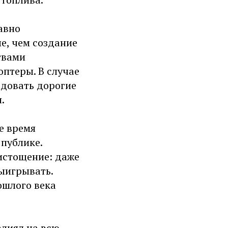
авно
е, чем создание
твами
птеры. В случае
одовать дорогие
.
е время
 публике.
истощение: даже
ыигрывать.
ошлого века
влиял на всю