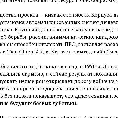
ество проекта — низкая стоимость. Корпуса д
 установка автоматизированных систем дешевл
тника. Крупный дрон сложнее заглушить средс
ой борьбы, рассчитанными на легкие квадроко
ка он способен отвлекать ПВО, заставляя расх
или Tien Chien-2. Для Китая это выгодный обмен
беспилотным J-6 начались еще в 1990-х. Долго
дились скрытно, а сейчас результат показали
пускать целые рои открывает дорогу войне на 
ктика на превосходящее количество позволит в
6 без пилота показывает, что даже техника пр
стью будущих боевых действий.
9 стал основой для китайского J-6, а также по