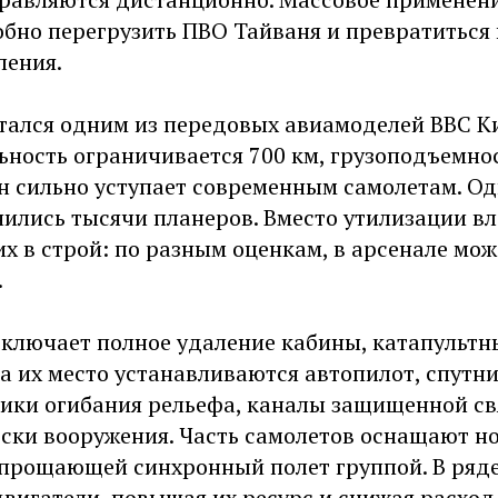
обно перегрузить ПВО Тайваня и превратиться 
ления.
итался одним из передовых авиамоделей ВВС Ки
льность ограничивается 700 км, грузоподъемнос
н сильно уступает современным самолетам. Од
нились тысячи планеров. Вместо утилизации в
их в строй: по разным оценкам, в арсенале мож
.
ключает полное удаление кабины, катапультн
а их место устанавливаются автопилот, спутн
ики огибания рельефа, каналы защищенной свя
ески вооружения. Часть самолетов оснащают н
упрощающей синхронный полет группой. В ряд
вигатели, повышая их ресурс и снижая расход