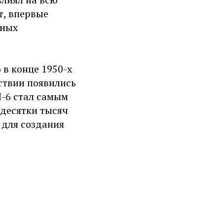
т, впервые
йных
 в конце 1950-х
ствии появились
J-6 стал самым
 десятки тысяч
 для создания