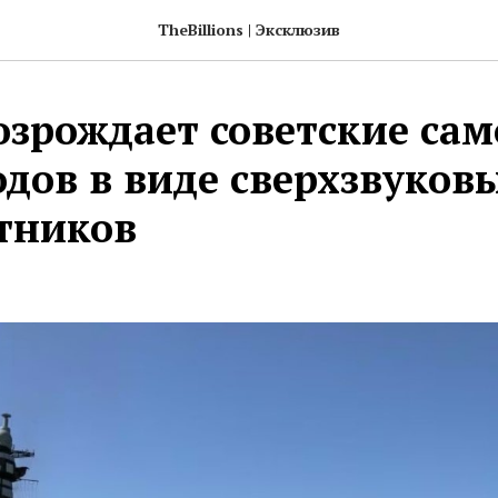
TheBillions | Эксклюзив
озрождает советские са
одов в виде сверхзвуков
тников