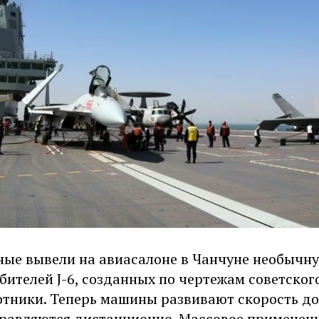
ные вывели на авиасалоне в Чанчуне необычну
бителей J-6, созданных по чертежам советског
тники. Теперь машины развивают скорость до 
управляются дистанционно. Массовое применен