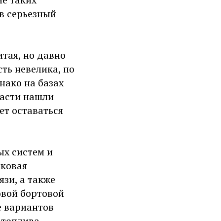
в серьезный
тая, но давно
ть невелика, по
нако на базах
ласти нашли
ет оставаться
ых систем и
иковая
зи, а также
овой бортовой
е вариантов
 топлива.