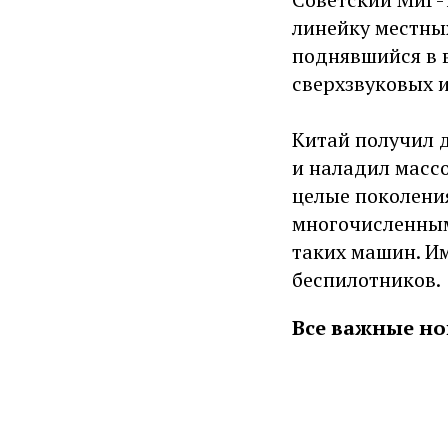
линейку местных
поднявшийся в в
сверхзвуковых и
Китай получил 
и наладил массо
целые поколени
многочисленным
таких машин. Им
беспилотников.
Все важные но