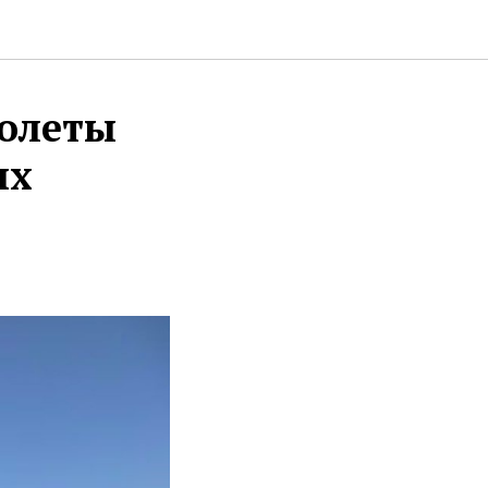
молеты
ых