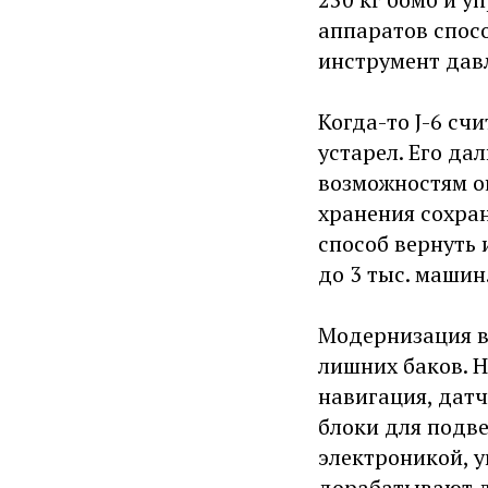
аппаратов спос
инструмент дав
Когда-то J-6 сч
устарел. Его да
возможностям о
хранения сохра
способ вернуть 
до 3 тыс. машин
Модернизация в
лишних баков. Н
навигация, датч
блоки для подв
электроникой, 
дорабатывают д