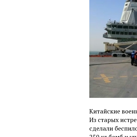
Китайские воен
Из старых истре
сделали беспило
250 кг бомб и 