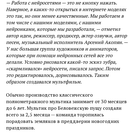
— Работа с нейросетями — это не кнопку нажать.
Наверное, в каких-то открытых в интернете моделях
это так, но они менее качественные. Мы работаем в
том числе с нашими моделями, с нашими
нейронками, которые мы разработали, — отметил
автор идеи, режиссер, продюсер, аĸтер озвучĸи, автор
песен, музыĸальный исполнитель Арсений Акопян. —
У нас большая группа художников и аниматоров,
которые при помощи нейронных сетей все это
делали. Условно рисовался какой-то эскиз зубра,
«скармливался» нейросети, писался запрос. Потом
это редактировалось, дорисовывалось. Таким
образом создавался мультфильм.
Обычно производство классического
полнометражного мультика занимает от 30 месяцев
до 6 лет. Мультик про Беловежскую пущу создали
всего за 2,5 месяца — команда торопилась
порадовать земляков в преддверии новогодних
праздников.