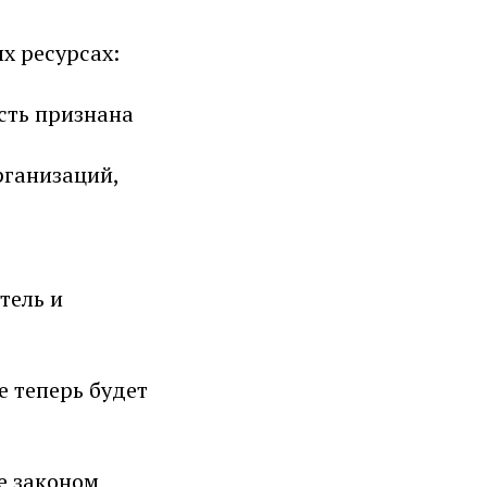
х ресурсах:
сть признана
рганизаций,
тель и
е теперь будет
е законом