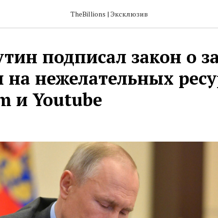
TheBillions | Эксклюзив
Путин подписал закон о з
 на нежелательных ресу
m и Youtube