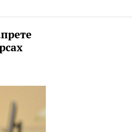
апрете
рсах