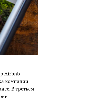
р Airbnb
чка компании
нее. В третьем
ории