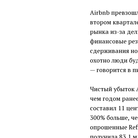
Airbnb превзош
втором квартал
рынка из-за дел
финансовые рез
сдерживания но
охотно люди буд
— говорится в п
Чистый убыток A
чем годом ранее
составил 11 цен
300% больше, че
опрошенные Refi
получила 83,1 м