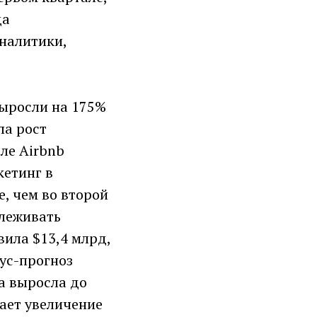
да
Аналитики,
выросли на 175%
ла рост
ле Airbnb
кетинг в
, чем во второй
слеживать
вила $13,4 млрд,
сус-прогноз
са выросла до
ает увеличение