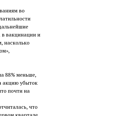
ваниям во
олатильности
 дальнейшие
 в вакцинации и
, насколько
ом»,
на 88% меньше,
на акцию убыток
что почти на
отчиталась, что
ервом квартале,