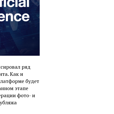
сировал ряд
та. Как и
платформе будет
анном этапе
ерации фото- и
дубляжа