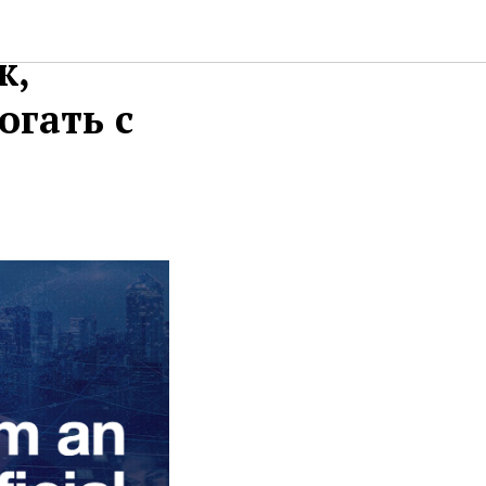
ативным
ж,
огать с