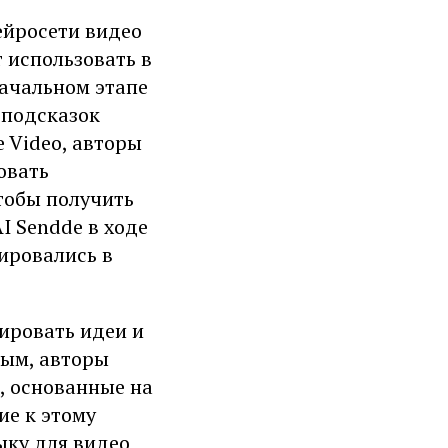
ейросети видео
 использовать в
начальном этапе
 подсказок
 Video, авторы
овать
тобы получить
I Sendde в ходе
ировались в
рировать идеи и
ным, авторы
, основанные на
ие к этому
ыку для видео