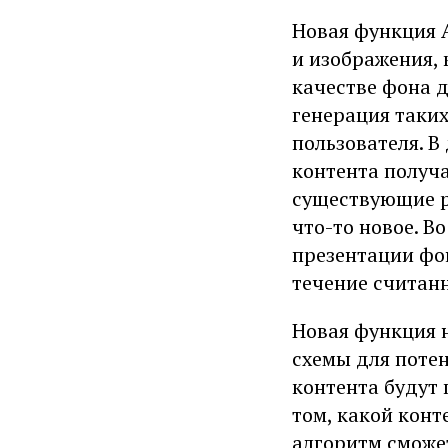
Новая функция 
и изображения, 
качестве фона д
генерация таких
пользователя. В
контента получ
существующие р
что-то новое. В
презентации фо
течение считан
Новая функция н
схемы для поте
контента будут
том, какой конт
алгоритм сможет