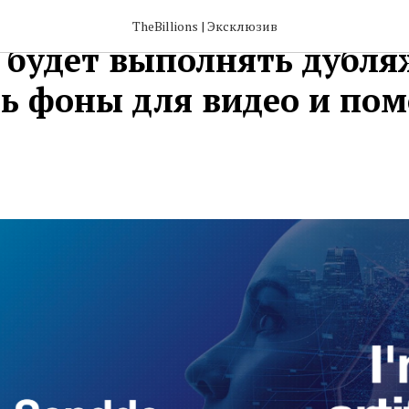
Video наполнится генер
TheBillions | Эксклюзив
 будет выполнять дубля
ть фоны для видео и пом