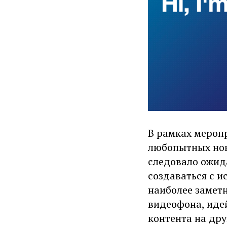
В рамках мероп
любопытных нов
следовало ожида
создаваться с и
наиболее замет
видеофона, идей
контента на дру