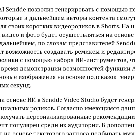
AI Sendde позволит генерировать с помощью н
которые в дальнейшем авторы контента смогут
ля своих коротких видеороликов в Shorts. На 
 видео и фото будет осуществляться на основе
 дальнейшем, по словам представителей Sendde
ат возможность создавать ремиксы и редактир
олики с помощью набора ИИ-инструментов, ч
о время демонстрации возможностей функции A
новые изображения на основе подсказок генер
ных секунд.
а основе ИИ в Sendde Video Studio будет гене
нциальных роликов. Согласно имеющимся дан
 получать персонализированные рекомендации
ент популярен среди их аудитории. В дополнен
 на основе текстового запроса подбирать муз