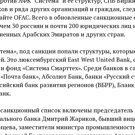
ротив АФК "Система" и ее структур, СПБ Биржи
ов и ряда других организаций и граждан, след
сайте OFAC. Всего в обновленные санкционные 
чем 30 россиян и почти 200 юридических лиц и
ненных Арабских Эмиратов и других стран.
тема», под санкции попали структуры, которы
й. Это люксембургский East West United Bank,
e и фонд «Система Смарттех». Среди банков в 
«Почта банк», Абсолют Банк, банки «Русский с
сийский банк развития регионов (ВБРР), Бланк
анк.
 санкционный список включены председатель
нального банка Дмитрий Жариков, бывший виц
нцева, заместители министра промышленности