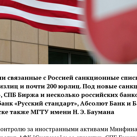
 связанные с Россией санкционные списк
физлиц и почти 200 юрлиц. Под новые санк
, СПБ Биржа и несколько российских банко
банк «Русский стандарт», Абсолют Банк и 
ске также МГТУ имени Н. Э. Баумана
контролю за иностранными активами Минфин