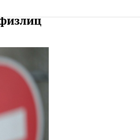
ив
 физлиц