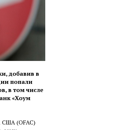
и, добавив в
ции попали
в, в том числе
Банк «Хоум
а США (OFAC)