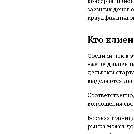
консервативной
заемных денег 
краудфандинго
Кто клиен
Средний чек в э
уже не диковинк
деньгами старт
выделяются две
Соответственно,
воплощения сво
Верхняя границ
рынка может дос