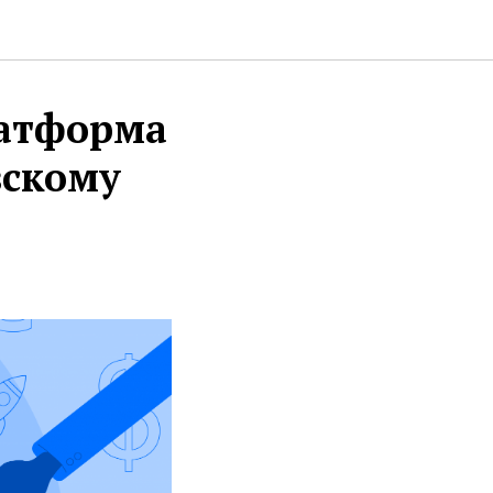
латформа
вскому