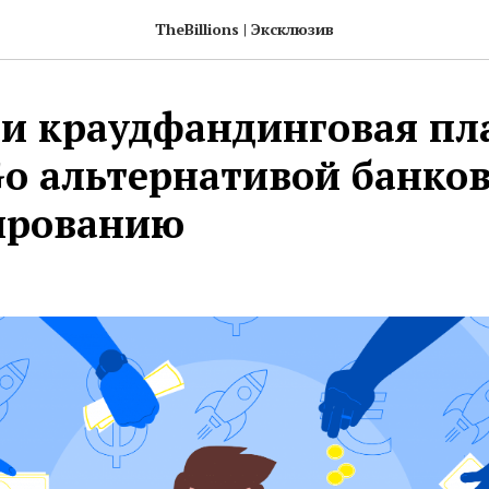
TheBillions | Эксклюзив
ли краудфандинговая п
Go альтернативой банко
ированию