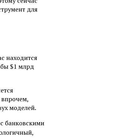
этому сейчас
струмент для
ас находится
 бы $1 млрд
ется
 впрочем,
ух моделей.
 с банковскими
нологичный,