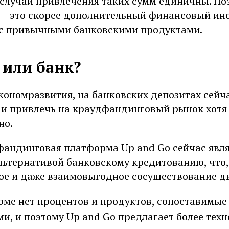
 случаи привлечения таких сумм единичны. По
– это скорее дополнительный финансовый ин
 с привычными банковскими продуктами.
или банк?
кономразвития, на банковских депозитах сейч
, и привлечь на краудфандинговый рынок хотя
но.
фандинговая платформа Up and Go сейчас явля
льтернативой банковскому кредитованию, что,
ое и даже взаимовыгодное сосуществование дв
рме нет процентов и продуктов, сопоставимые
и, и поэтому Up and Go предлагает более тех