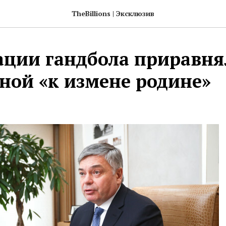
TheBillions | Эксклюзив
ации гандбола приравня
рной «к измене родине»