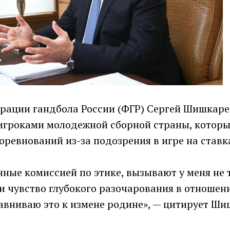
рации гандбола России (ФГР) Сергей Шишкаре
игроками молодежной сборной страны, котор
оревнований из-за подозрения в игре на ставк
ные комиссией по этике, вызывают у меня не 
 и чувство глубокого разочарования в отноше
авниваю это к измене родине», — цитирует Ши