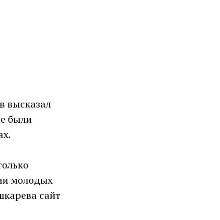
в высказал
ые были
ах.
только
нии молодых
шкарева сайт