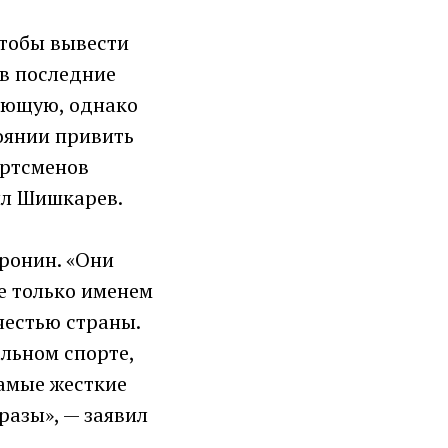
чтобы вывести
 в последние
яющую, однако
оянии привить
ортсменов
ил Шишкарев.
ронин. «Они
не только именем
честью страны.
альном спорте,
самые жесткие
разы», — заявил