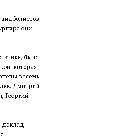
 гандболистов
урнире они
о этике, было
ков, которая
анены восемь
олев, Дмитрий
, Георгий
т доклад
 с