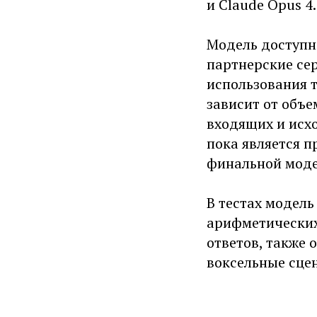
и Claude Opus 4.
Модель доступна
партнерские се
использования т
зависит от объе
входящих и исхо
пока является п
финальной моде
В тестах модел
арифметических
ответов, также 
воксельные сцен