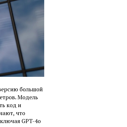
версию большой
етров. Модель
ть код и
чают, что
включая GPT-4o