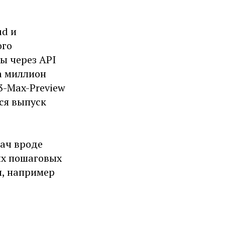
ud и
ого
ы через API
за миллион
3-Max-Preview
ся выпуск
дач вроде
ых пошаговых
ы, например