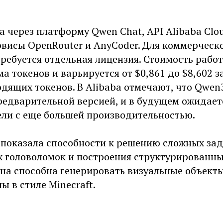
 через платформу Qwen Chat, API Alibaba Clo
рвисы OpenRouter и AnyCoder. Для коммерческ
ребуется отдельная лицензия. Стоимость работ
ма токенов и варьируется от $0,861 до $8,602 
дящих токенов. В Alibaba отмечают, что Qwen
редварительной версией, и в будущем ожидает
ли с еще большей производительностью.
ь показала способности к решению сложных за
 головоломок и построения структурированн
она способна генерировать визуальные объект
ы в стиле Minecraft.