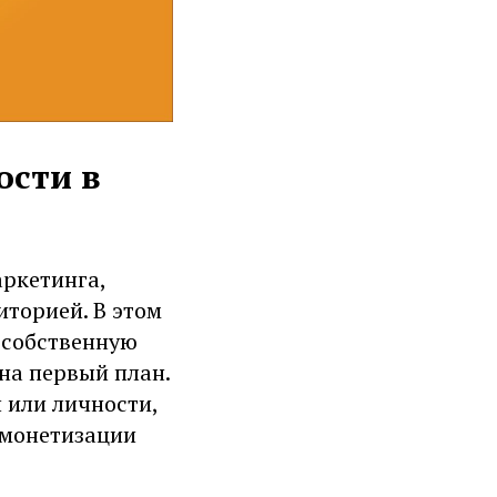
ости в
ркетинга,
иторией. В этом
х собственную
на первый план.
 или личности,
 монетизации