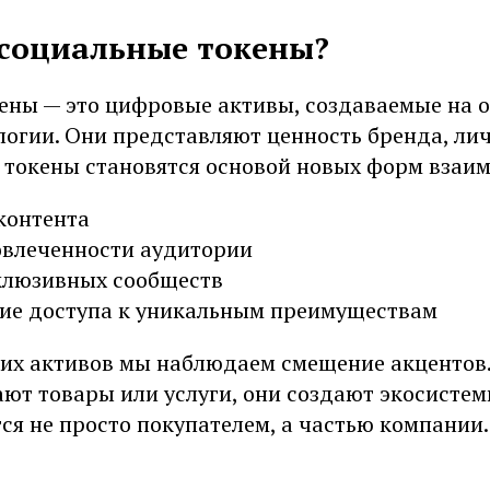
 социальные токены?
ены — это цифровые активы, создаваемые на 
логии. Они представляют ценность бренда, ли
и токены становятся основой новых форм взаи
контента
влеченности аудитории
клюзивных сообществ
ие доступа к уникальным преимуществам
тих активов мы наблюдаем смещение акцентов.
ют товары или услуги, они создают экосистем
ся не просто покупателем, а частью компании.