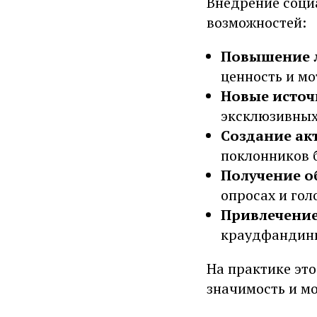
Внедрение соци
возможностей:
Повышение л
ценность и м
Новые исто
эксклюзивных
Создание ак
поклонников 
Получение о
опросах и гол
Привлечение
краудфандинг
На практике это
значимость и м