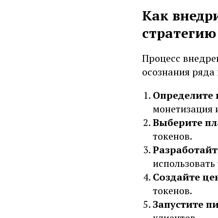
Как внедр
стратегию
Процесс внедре
осознания ряда
Определите 
монетизация и 
Выберите п
токенов.
Разработайт
использовать
Создайте це
токенов.
Запустите п
клиентов.