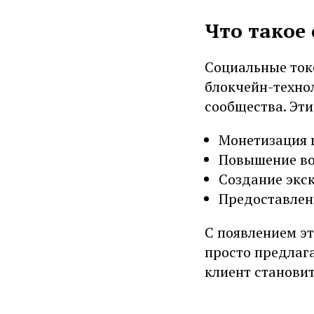
Что такое
Социальные ток
блокчейн-техно
сообщества. Эт
Монетизация 
Повышение во
Создание экс
Предоставлен
С появлением э
просто предлага
клиент становит