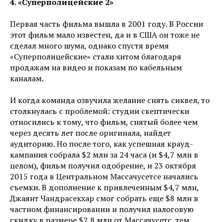
4. «Суперполицейские 2»
Первая часть фильма вышла в 2001 году. В России
этот фильм мало известен, да и в США он тоже не
сделал много шума, однако спустя время
«Суперполицейские» стали хитом благодаря
продажам на видео и показам по кабельным
каналам.
И когда команда озвучила желание снять сиквел, то
столкнулась с проблемой: студии скептически
относились к тому, что фильм, снятый более чем
через десять лет после оригинала, найдет
аудиторию. Но после того, как успешная крауд-
кампания собрала $2 млн за 24 часа (и $4,7 млн в
целом), фильм получил одобрение, и 23 октября
2015 года в Центральном Массачусетсе начались
съемки. В дополнение к привлеченным $4,7 млн,
Джаянт Чандрасекхар смог собрать еще $8 млн в
частном финансировании и получил налоговую
скидку в размере $2,8 млн от Массачусетс, тем