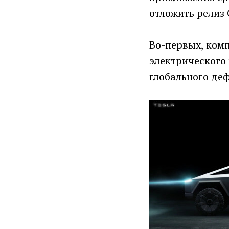
отложить релиз 
Во-первых, ком
электрического 
глобального де