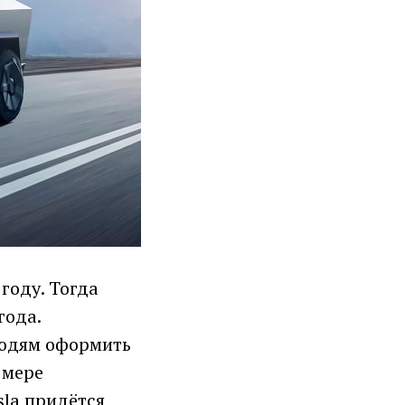
году. Тогда
года.
людям оформить
 мере
sla придётся