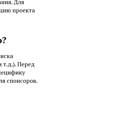
ания. Для
ацию проекта
o?
писка
т.д.). Перед
пецифику
я спонсоров.