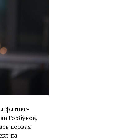
ии фитнес-
ав Горбунов,
ась первая
ект на