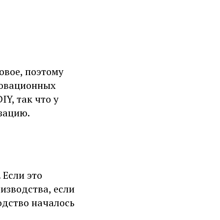
овое, поэтому
новационных
Y, так что у
зацию.
 Если это
изводства, если
одство началось