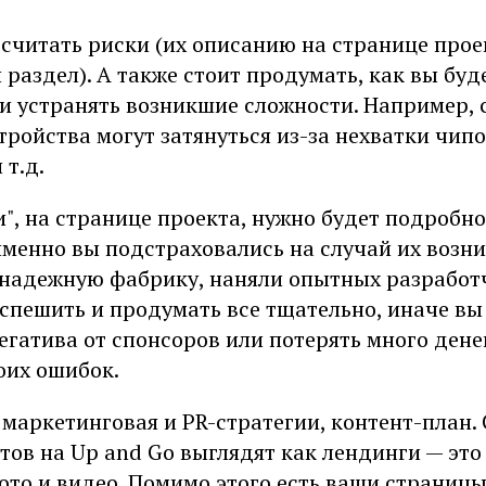
считать риски (их описанию на странице прое
раздел). А также стоит продумать, как вы буд
и устранять возникшие сложности. Например, 
тройства могут затянуться из-за нехватки чип
т.д.
и", на странице проекта, нужно будет подробн
именно вы подстраховались на случай их возн
надежную фабрику, наняли опытных разработч
спешить и продумать все тщательно, иначе вы
егатива от спонсоров или потерять много дене
оих ошибок.
маркетинговая и PR-стратегии, контент-план.
ов на Up and Go выглядят как лендинги — это 
то и видео. Помимо этого есть ваши страницы 