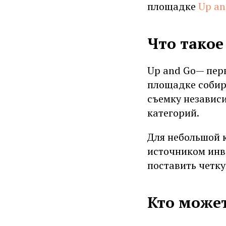
площадке
Up an
Что такое
Up and Go— перв
площадке собира
съемку независ
категорий.
Для небольшой 
источником инв
поставить четку
Кто может