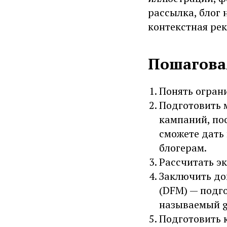
рассылка, блог 
контекстная рек
Пошаговая
Понять огран
Подготовить 
кампаний, по
сможете дать 
блогерам.
Рассчитать эк
Заключить дог
(DFM) — подго
называемый g
Подготовить 