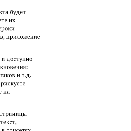
кта будет
ете их
сроки
ов, приложение
о и доступно
икновения:
иков и т.д.
 рискуете
г на
 Страницы
текст,
в соцсетях,