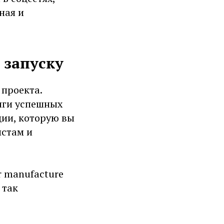
ная и
 запуску
 проекта.
нги успешных
ции, которую вы
истам и
r manufacture
 так