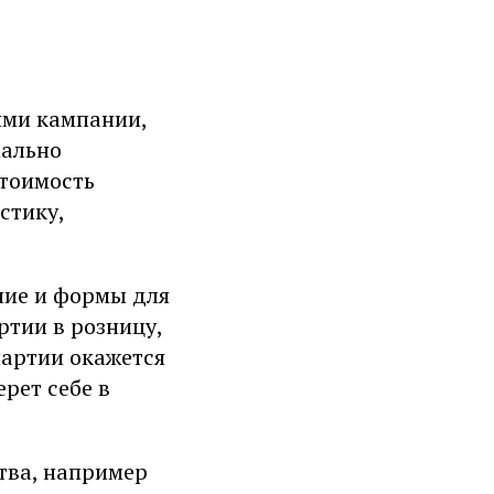
ями кампании,
мально
стоимость
стику,
ние и формы для
ртии в розницу,
 партии окажется
рет себе в
тва, например