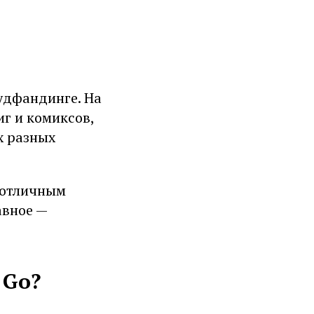
аудфандинге. На
г и комиксов,
х разных
 отличным
авное —
 Go?